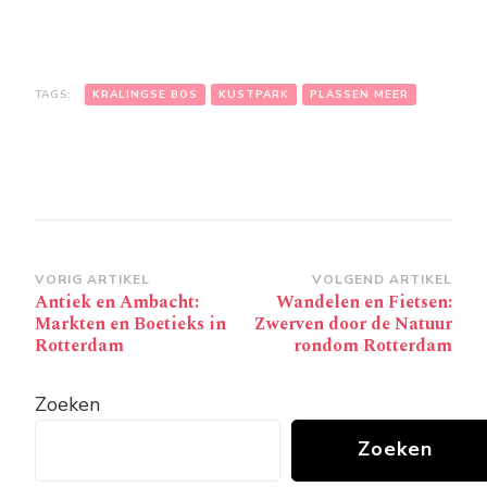
TAGS:
KRALINGSE BOS
KUSTPARK
PLASSEN MEER
Bericht
VORIG ARTIKEL
VOLGEND ARTIKEL
Antiek en Ambacht:
Wandelen en Fietsen:
navigatie
Markten en Boetieks in
Zwerven door de Natuur
Rotterdam
rondom Rotterdam
Zoeken
Zoeken