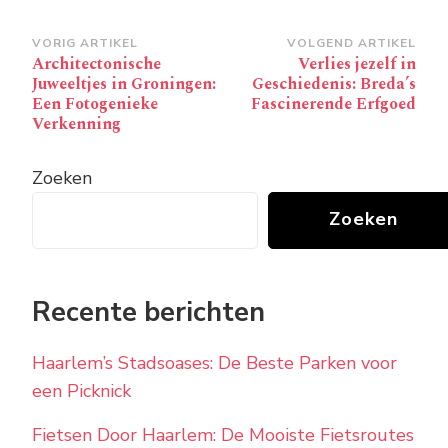
Bericht
VORIG ARTIKEL
VOLGEND ARTIKEL
Architectonische
Verlies jezelf in
navigatie
Juweeltjes in Groningen:
Geschiedenis: Breda’s
Een Fotogenieke
Fascinerende Erfgoed
Verkenning
Zoeken
Zoeken
Recente berichten
Haarlem’s Stadsoases: De Beste Parken voor
een Picknick
Fietsen Door Haarlem: De Mooiste Fietsroutes