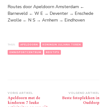
Routes door Apeldoorn Amsterdam ←
Barneveld ← W E → Deventer → Enschede
Zwolle ← N S → Arnhem → Eindhoven
TAGS:
APELDOORN
KONINGIN JULIANA TOREN
OMNISPORTCENTRUM
REISTIPS
Bericht
VORIG ARTIKEL
VOLGEND ARTIKEL
Apeldoorn met de
Beste fotoplekken in
navigatie
kinderen: 7 leuke
Ouddorp