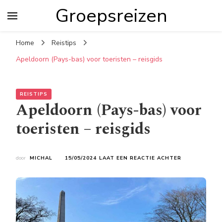
Groepsreizen
Home
Reistips
Apeldoorn (Pays-bas) voor toeristen – reisgids
REISTIPS
Apeldoorn (Pays-bas) voor
toeristen – reisgids
OP
door
MICHAL
15/05/2024
LAAT EEN REACTIE ACHTER
APELDOORN
(PAYS-
BAS)
VOOR
TOERISTEN
–
REISGIDS